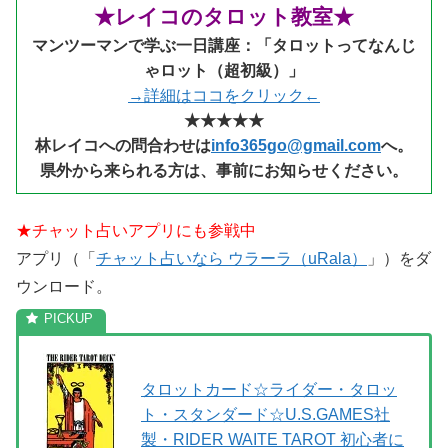
★レイコのタロット教室★
マンツーマンで学ぶ一日講座：「タロットってなんじ
ゃロット（超初級）」
→詳細はココをクリック←
★★★★★
林レイコへの問合わせは
info365go@gmail.com
へ。
県外から来られる
方は、事前にお知らせください。
★チャット占いアプリにも参戦中
アプリ（「
チャット占いなら ウラーラ（uRala）
」）をダ
ウンロード。
タロットカード☆ライダー・タロッ
ト・スタンダード☆U.S.GAMES社
製・RIDER WAITE TAROT 初心者に