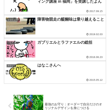
ィング講座 in 福岡」を受講したよん
2017.09.15
障害物競走の醍醐味は乗り越えること
ゆるゆる日常
2019.02.03
ガブリエルとラファエルの総括
ブログ
2016.06.23
はなこさんへ
タロット
2015.05.12
最強のお守り：オーダーで自分だけのオ
リジナルデザインを身につける