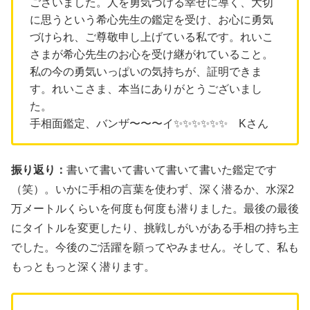
ございました。人を勇気づける幸せに導く、大切
に思うという希心先生の鑑定を受け、お心に勇気
づけられ、ご尊敬申し上げている私です。れいこ
さまが希心先生のお心を受け継がれていること。
私の今の勇気いっぱいの気持ちが、証明できま
す。れいこさま、本当にありがとうございまし
た。
手相面鑑定、バンザ〜〜〜イ✨✨✨✨✨✨ Kさん
振り返り：
書いて書いて書いて書いて書いた鑑定です
（笑）。いかに手相の言葉を使わず、深く潜るか、水深2
万メートルくらいを何度も何度も潜りました。最後の最後
にタイトルを変更したり、挑戦しがいがある手相の持ち主
でした。今後のご活躍を願ってやみません。そして、私も
もっともっと深く潜ります。