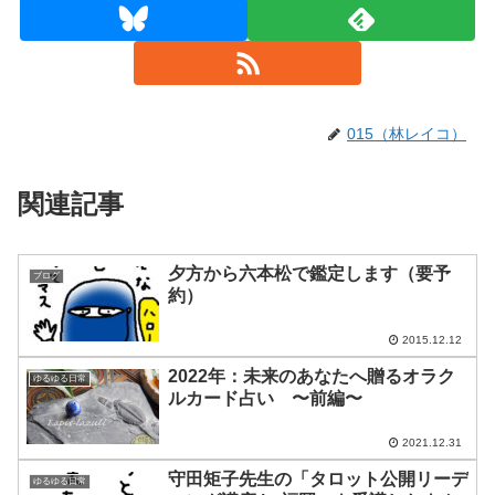
015（林レイコ）
関連記事
夕方から六本松で鑑定します（要予
ブログ
約）
2015.12.12
2022年：未来のあなたへ贈るオラク
ゆるゆる日常
ルカード占い 〜前編〜
2021.12.31
守田矩子先生の「タロット公開リーデ
ゆるゆる日常