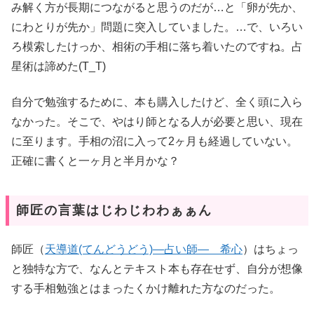
み解く方が長期につながると思うのだが…と「卵が先か、
にわとりが先か」問題に突入していました。…で、いろい
ろ模索したけっか、相術の手相に落ち着いたのですね。占
星術は諦めた(T_T)
自分で勉強するために、本も購入したけど、全く頭に入ら
なかった。そこで、やはり師となる人が必要と思い、現在
に至ります。手相の沼に入って2ヶ月も経過していない。
正確に書くと一ヶ月と半月かな？
師匠の言葉はじわじわわぁぁん
師匠（
天導道(てんどうどう)―占い師― 希心
）はちょっ
と独特な方で、なんとテキスト本も存在せず、自分が想像
する手相勉強とはまったくかけ離れた方なのだった。