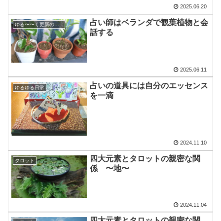
2025.06.20
占い師はベランダで観葉植物と会
ゆる〜〜く更新の日めくり
話する
2025.06.11
占いの道具には自分のエッセンス
ゆるゆる日常
を一滴
2024.11.10
四大元素とタロットの親密な関
タロット
係 〜地〜
2024.11.04
四大元素とタロットの親密な関