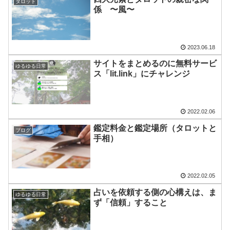
タロット
係 〜風〜
2023.06.18
サイトをまとめるのに無料サービ
ゆるゆる日常
ス「lit.link」にチャレンジ
2022.02.06
鑑定料金と鑑定場所（タロットと
ブログ
手相）
2022.02.05
占いを依頼する側の心構えは、ま
ゆるゆる日常
ず「信頼」すること