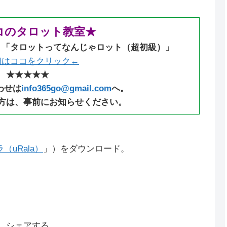
コのタロット教室★
：「タロットってなんじゃロット（超初級）」
細はココをクリック←
★★★★★
わせは
info365go@gmail.com
へ。
方は、事前にお知らせください。
uRala）
」）をダウンロード。
シェアする