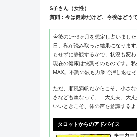
S子さん（女性）
質問：今は健康だけど、今後はどう
今後の1〜3ヶ月を想定し占いまし
日、私が読み取った結果になります
もせずに静観するかで、状況も変わ
現在の健康は快調そのものです。私
MAX。不調の波も力業で押し返せ
ただ、順風満帆だからこそ、小さな
さなども重なって、「大丈夫、大丈
いいときこそ、体の声を意識するよ
タロットからのアドバイス
キーカー