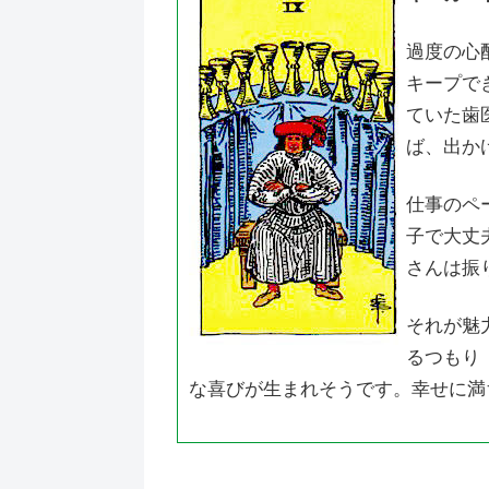
過度の心
キープで
ていた歯医
ば、出か
仕事のペ
子で大丈
さんは振
それが魅
るつもり
な喜びが生まれそうです。幸せに満