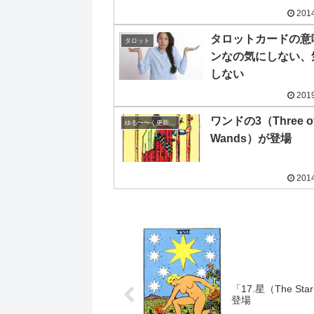
2014
タロットカードの意
タロット
ンなの気にしない、
しない
2019
ワンドの3（Three o
ゆる〜〜く更新の日めくり
Wands）が登場
2014
「17.星（The St
登場