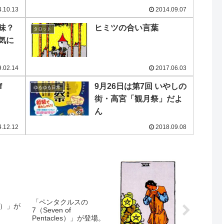
.10.13
2014.09.07
味？
ヒミツの合い言葉
タロット
気に
.02.14
2017.06.03
f
9月26日は第7回 いやしの
ゆるゆる日常
街・高宮「観月祭」だよ
ん
.12.12
2018.09.08
「ペンタクルスの
ar）」が
7（Seven of
Pentacles）」が登場。