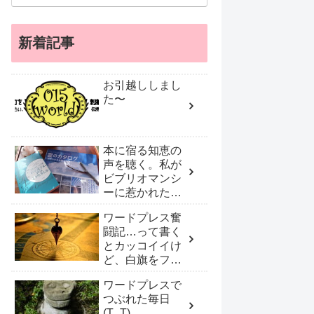
新着記事
お引越ししまし
た〜
本に宿る知恵の
声を聴く。私が
ビブリオマンシ
ーに惹かれたワ
ケ
ワードプレス奮
闘記…って書く
とカッコイイけ
ど、白旗をフリ
フリしプロに頼
ワードプレスで
んだ！
つぶれた毎日
(T_T)