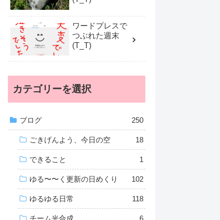
ワードプレスで
つぶれた週末
(T_T)
カテゴリーを選択
ブログ
250
ごきげんよう、今日の空
18
できること
1
ゆる〜〜く更新の日めくり
102
ゆるゆる日常
118
チーム光合成
6