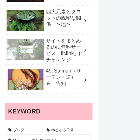
四大元素とタロ
ットの親密な関
係 〜地〜
サイトをまとめ
るのに無料サー
ビス「lit.link」に
チャレンジ
49. Salmon（サ
ーモン・逆）
＆ 告知
KEYWORD
ブログ
ゆるゆる日常