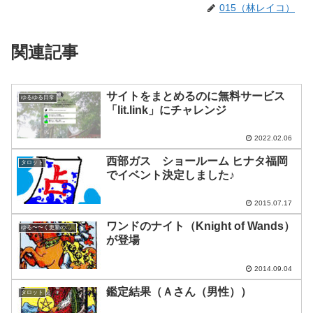
015（林レイコ）
関連記事
サイトをまとめるのに無料サービス
ゆるゆる日常
「lit.link」にチャレンジ
2022.02.06
西部ガス ショールーム ヒナタ福岡
タロット
でイベント決定しました♪
2015.07.17
ワンドのナイト（Knight of Wands）
ゆる〜〜く更新の日めくり
が登場
2014.09.04
鑑定結果（Ａさん（男性））
タロット