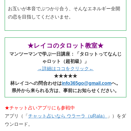
お互いが本音でぶつかり合う、そんなエネルギー全開
の恋を目指してくださいませ。
★レイコのタロット教室★
マンツーマンで学ぶ一日講座：「タロットってなんじ
ゃロット（超初級）」
→詳細はココをクリック←
★★★★★
林レイコへの問合わせは
info365go@gmail.com
へ。
県外から来られる
方は、事前にお知らせください。
★チャット占いアプリにも参戦中
アプリ（「
チャット占いなら ウラーラ（uRala）
」）をダ
ウンロード。