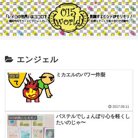
エンジェル
ミカエルのパワー炸裂
ブログ
2017.09.11
パステルでしょんぼり心を軽くし
015的気になるモノ
たいのじゃ〜