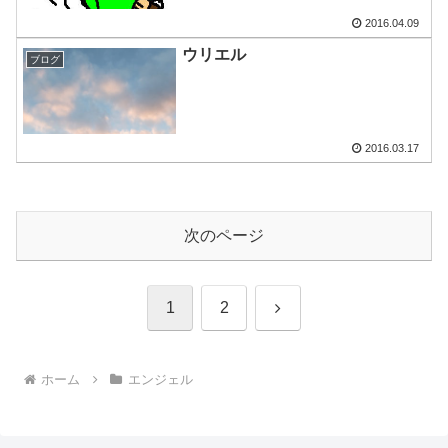
2016.04.09
ウリエル
ブログ
2016.03.17
次のページ
次
1
2
へ
ホーム
エンジェル