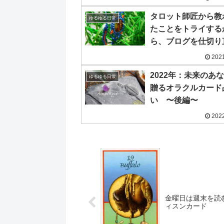
タロット師匠から教
ゆるゆる日常
たことをトライする
ら、ブログを仕切り
宣言
2021
2022年：未来のあ
ゆるゆる日常
贈るオラクルカード
い 〜後編〜
2022
金曜日は週末を読
ィスンカード