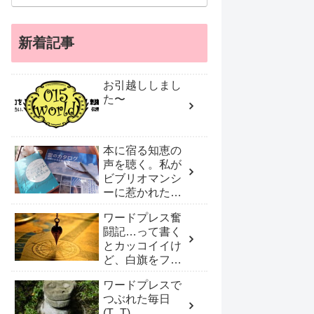
新着記事
お引越ししまし
た〜
本に宿る知恵の
声を聴く。私が
ビブリオマンシ
ーに惹かれたワ
ケ
ワードプレス奮
闘記…って書く
とカッコイイけ
ど、白旗をフリ
フリしプロに頼
ワードプレスで
んだ！
つぶれた毎日
(T_T)