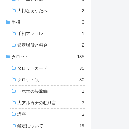
大切なあなたへ
2
手相
3
手相アレコレ
1
鑑定場所と料金
2
タロット
135
タロットカード
35
タロット観
30
トホホの失敗編
1
大アルカナの独り言
3
講座
2
鑑定について
19