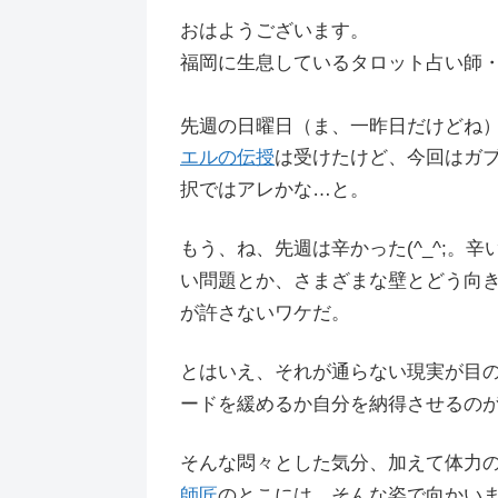
おはようございます。
福岡に生息しているタロット占い師
先週の日曜日（ま、一昨日だけどね
エルの伝授
は受けたけど、今回はガ
択ではアレかな…と。
もう、ね、先週は辛かった(^_^;。
い問題とか、さまざまな壁とどう向
が許さないワケだ。
とはいえ、それが通らない現実が目
ードを緩めるか自分を納得させるの
そんな悶々とした気分、加えて体力の低
師匠
のとこには、そんな姿で向かい