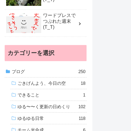
ワードプレスで
つぶれた週末
(T_T)
カテゴリーを選択
ブログ
250
ごきげんよう、今日の空
18
できること
1
ゆる〜〜く更新の日めくり
102
ゆるゆる日常
118
チーム光合成
6