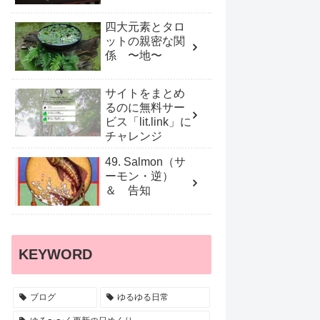
四大元素とタロ
ットの親密な関
係 〜地〜
サイトをまとめ
るのに無料サー
ビス「lit.link」に
チャレンジ
49. Salmon（サ
ーモン・逆）
＆ 告知
KEYWORD
ブログ
ゆるゆる日常