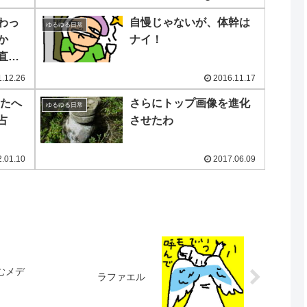
わっ
自慢じゃないが、体幹は
ゆるゆる日常
か
ナイ！
直し
.12.26
2016.11.17
なたへ
さらにトップ画像を進化
ゆるゆる日常
占
させたわ
.01.10
2017.06.09
むメデ
ラファエル