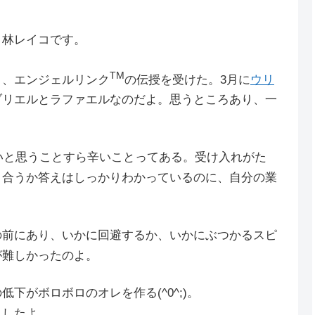
・林レイコです。
TM
）、エンジェルリンク
の伝授を受けた。3月に
ウリ
ブリエルとラファエルなのだよ。思うところあり、一
辛いと思うことすら辛いことってある。受け入れがた
き合うか答えはしっかりわかっているのに、自分の業
の前にあり、いかに回避するか、いかにぶつかるスピ
が難しかったのよ。
下がボロボロのオレを作る(^0^;)。
ましたよ。