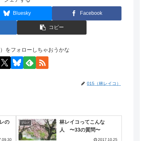
Bluesky
Facebook
コピー
コ）をフォローしちゃおうかな
015（林レイコ）
ポレの
林レイコってこんな
ブログ
人 〜33の質問〜
.09.30
2017.10.25