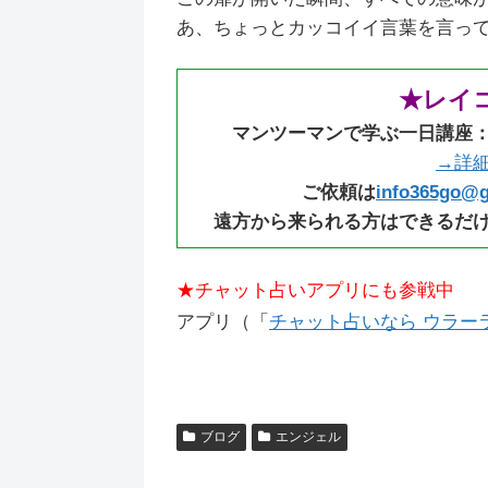
あ、ちょっとカッコイイ言葉を言っ
★レイ
マンツーマンで学ぶ一日講座
→詳
ご依頼は
info365go@
遠方から来られる方はできるだ
★チャット占いアプリにも参戦中
アプリ（「
チャット占いなら ウラーラ（
ブログ
エンジェル