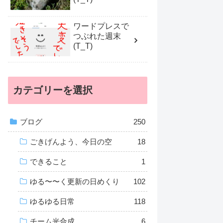
ワードプレスで
つぶれた週末
(T_T)
カテゴリーを選択
ブログ
250
ごきげんよう、今日の空
18
できること
1
ゆる〜〜く更新の日めくり
102
ゆるゆる日常
118
チーム光合成
6