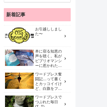
新着記事
お引越ししまし
た〜
本に宿る知恵の
声を聴く。私が
ビブリオマンシ
ーに惹かれたワ
ケ
ワードプレス奮
闘記…って書く
とカッコイイけ
ど、白旗をフリ
フリしプロに頼
ワードプレスで
んだ！
つぶれた毎日
(T_T)