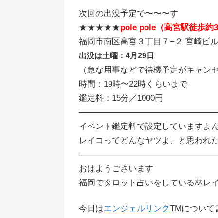
次回の出没予定で〜〜〜す
★★★★★
pole pole（高宮駅徒歩約
福岡市南区高宮３丁目７−２ 宮崎ビル
出没は土曜：4月29日
（急な用事などで待機予定がキャン
時間：19時〜22時くらいまで
鑑定料：15分／1000円
――――――――――――――――
イベント鑑定料で設定していますよ
レイコってどんなヤツよ、と思われた
――――――――――――――――
おはようございます
福岡でタロット占いをしている林レ
今日は
エンジェルリンク
TMについ