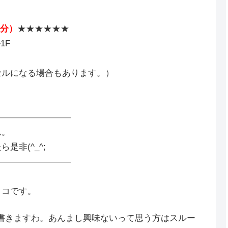
3分）
★★★★★★
1F
セルになる場合もあります。）
―――――――――
ん。
ら是非(^_^;
―――――――――
イコです。
て書きますわ。あんまし興味ないって思う方はスルー