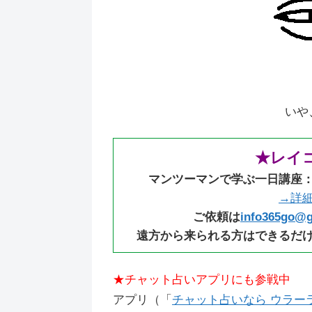
いや
★レイ
マンツーマンで学ぶ一日講座
→詳
ご依頼は
info365go@
遠方から来られる方はできるだ
★チャット占いアプリにも参戦中
アプリ（「
チャット占いなら ウラーラ（