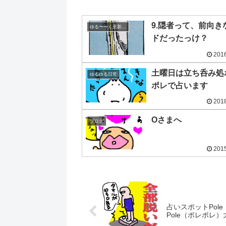
9.隠者って、前向き
ゆる〜〜く更新の日めくり
ドだったっけ？
2016
土曜日は立ち呑み処
ゆるゆる日常
ポレで占います
2018
Oさまへ
ブログ
2015
占いスポットPole
Pole（ポレポレ）