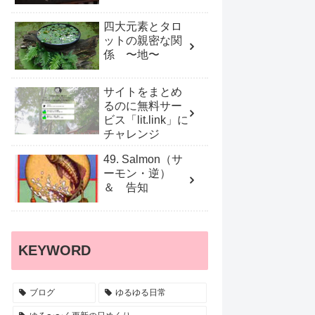
四大元素とタロ
ットの親密な関
係 〜地〜
サイトをまとめ
るのに無料サー
ビス「lit.link」に
チャレンジ
49. Salmon（サ
ーモン・逆）
＆ 告知
KEYWORD
ブログ
ゆるゆる日常