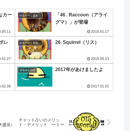
なカー
「46 . Raccoon（アライ
ゆる〜〜く更新の日めくり
グマ）」が登場
.05.11
2015.01.17
ポレ
26. Squirrel（リス）
ゆる〜〜く更新の日めくり
.01.27
2015.05.13
2017年があけましたよ
ゆるゆる日常
.02.26
2017.01.01
チャット占いのメリッ
大盛況♪
ト・デメリット 〜 1 〜