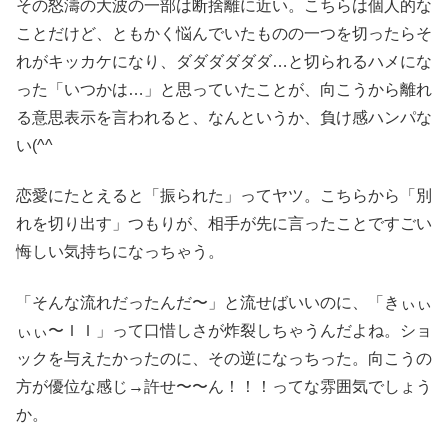
その怒濤の大波の一部は断捨離に近い。こちらは個人的な
ことだけど、ともかく悩んでいたものの一つを切ったらそ
れがキッカケになり、ダダダダダダ…と切られるハメにな
った「いつかは…」と思っていたことが、向こうから離れ
る意思表示を言われると、なんというか、負け感ハンパな
い(^^ゞ
恋愛にたとえると「振られた」ってヤツ。こちらから「別
れを切り出す」つもりが、相手が先に言ったことですごい
悔しい気持ちになっちゃう。
「そんな流れだったんだ〜」と流せばいいのに、「きぃぃ
ぃぃ〜ＩＩ」って口惜しさが炸裂しちゃうんだよね。ショ
ックを与えたかったのに、その逆になっちった。向こうの
方が優位な感じ→許せ〜〜ん！！！ってな雰囲気でしょう
か。