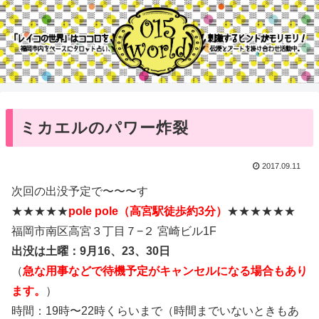
ミカエルのパワー炸裂
2017.09.11
次回の出没予定で〜〜〜す
★★★★★
pole pole（高宮駅徒歩約3分）
★★★★★★
福岡市南区高宮３丁目７−２ 宮崎ビル1F
出没は土曜：
9月
16、23、30日
（
急な用事などで待機予定がキャンセルになる場合もあり
ます。
）
時間：19時〜22時くらいまで（時間までいないときもあ