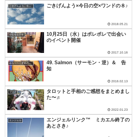
ごきげんよう×今日の空×ワンドの８♪
ごきげんよう、今日の空
2018.05.21
10月25日（水）はポレポレで出会い
ゆるゆる日常
のイベント開催
2017.10.16
49. Salmon（サーモン・逆）＆ 告
ゆる〜〜く更新の日めくり
知
2016.02.13
タロットと手相のご感想をまとめまし
ブログ
た〜♬
2022.01.23
エンジェルリンク™ ミカエル終了の
エンジェル
あとさき♪