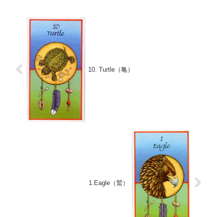
10. Turtle（亀）
1.Eagle（鷲）