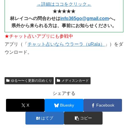
→詳細はココをクリック←
★★★★★
林レイコへの問合わせは
info365go@gmail.com
へ。
県外から来られる
方は、事前にお知らせください。
★チャット占いアプリにも参戦中
アプリ（「
チャット占いなら ウラーラ（uRala）
」）をダ
ウンロード。
ゆる〜〜く更新の日めくり
メディスンカード
シェアする
X
Bluesky
Facebook
はてブ
コピー