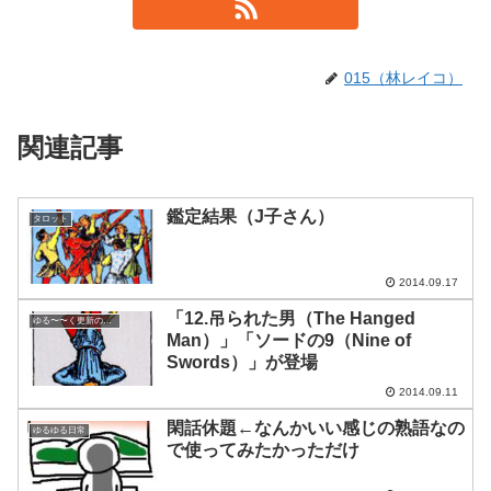
015（林レイコ）
関連記事
鑑定結果（J子さん）
タロット
2014.09.17
「12.吊られた男（The Hanged
ゆる〜〜く更新の日めくり
Man）」「ソードの9（Nine of
Swords）」が登場
2014.09.11
閑話休題←なんかいい感じの熟語なの
ゆるゆる日常
で使ってみたかっただけ