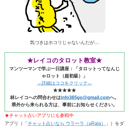
気づきはホコリじゃないんだが…
★レイコのタロット教室★
マンツーマンで学ぶ一日講座：「タロットってなんじ
ゃロット（超初級）」
→詳細はココをクリック←
★★★★★
林レイコへの問合わせは
info365go@gmail.com
へ。
県外から来られる
方は、事前にお知らせください。
★チャット占いアプリにも参戦中
アプリ（「
チャット占いなら ウラーラ（uRala）
」）をダ