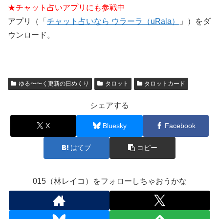
★チャット占いアプリにも参戦中
アプリ（「
チャット占いなら ウラーラ（uRala）
」）をダ
ウンロード。
ゆる〜〜く更新の日めくり
タロット
タロットカード
シェアする
X
Bluesky
Facebook
はてブ
コピー
015（林レイコ）をフォローしちゃおうかな