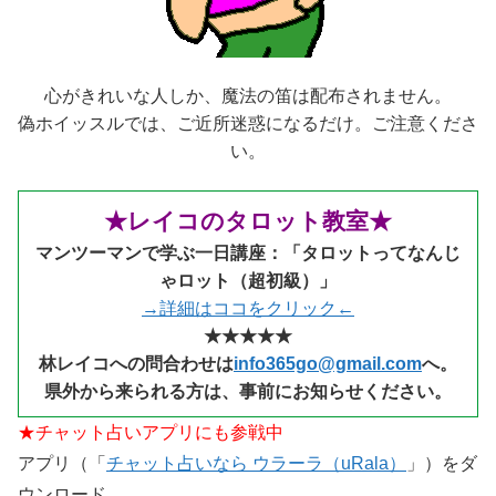
心がきれいな人しか、魔法の笛は配布されません。
偽ホイッスルでは、ご近所迷惑になるだけ。ご注意くださ
い。
★レイコのタロット教室★
マンツーマンで学ぶ一日講座：「タロットってなんじ
ゃロット（超初級）」
→詳細はココをクリック←
★★★★★
林レイコへの問合わせは
info365go@gmail.com
へ。
県外から来られる
方は、事前にお知らせください。
★チャット占いアプリにも参戦中
アプリ（「
チャット占いなら ウラーラ（uRala）
」）をダ
ウンロード。