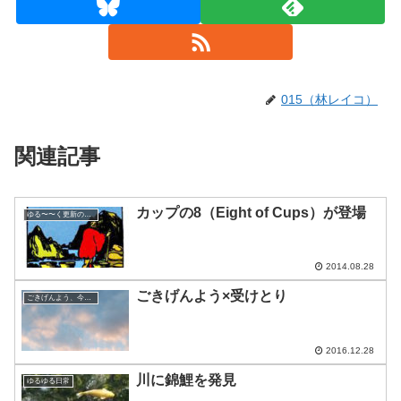
015（林レイコ）
関連記事
カップの8（Eight of Cups）が登場
ゆる〜〜く更新の日めくり
2014.08.28
ごきげんよう×受けとり
ごきげんよう、今日の空
2016.12.28
川に錦鯉を発見
ゆるゆる日常