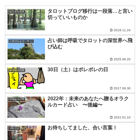
タロットブログ移行は一段落…と言い
ゆるゆる日常
切っていいものか
2019.11.24
占い師は呼吸でタロットの深世界へ飛
ごきげんよう、今日の空
び込む
2025.06.20
30日（土）はポレポレの日
ゆるゆる日常
2017.09.30
2022年：未来のあなたへ贈るオラク
ゆるゆる日常
ルカード占い 〜後編〜
2022.01.10
お待ちしてました、合い言葉！
タロット