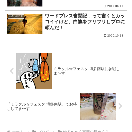
2017.06.11
ワードプレス奮闘記…って書くとカッ
ゆるゆる日常
コイイけど、白旗をフリフリしプロに
頼んだ！
2025.10.13
ミラクル☆フェスタ 博多南駅に参戦し
ま〜す
「ミラクル☆フェスタ 博多南駅」でお待
ちしてま〜す
ホーム
ブログ
ゆる〜〜く更新の日めくり