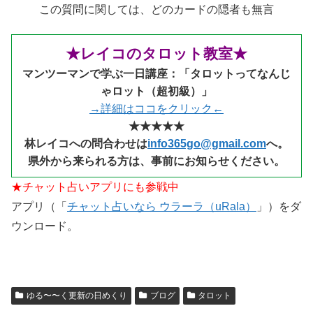
この質問に関しては、どのカードの隠者も無言
★レイコのタロット教室★
マンツーマンで学ぶ一日講座：「タロットってなんじ
ゃロット（超初級）」
→詳細はココをクリック←
★★★★★
林レイコへの問合わせは
info365go@gmail.com
へ。
県外から来られる
方は、事前にお知らせください。
★チャット占いアプリにも参戦中
アプリ（「
チャット占いなら ウラーラ（uRala）
」）をダ
ウンロード。
ゆる〜〜く更新の日めくり
ブログ
タロット