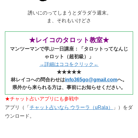
誘いにのってしまうとダラダラ週末。
ま、それもいけどさ
★レイコのタロット教室★
マンツーマンで学ぶ一日講座：「タロットってなんじ
ゃロット（超初級）」
→詳細はココをクリック←
★★★★★
林レイコへの問合わせは
info365go@gmail.com
へ。
県外から来られる
方は、事前にお知らせください。
★チャット占いアプリにも参戦中
アプリ（「
チャット占いなら ウラーラ（uRala）
」）をダ
ウンロード。