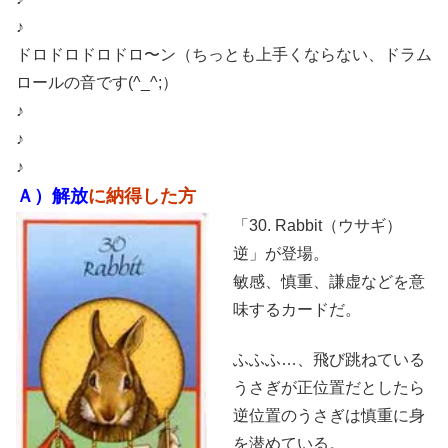
♪
ドロドロドロドロ〜ン（ちっとも上手くならない、ドラム
ロールの音です(^_^;）
♪
♪
♪
Ａ）解放
に納得した方
「30. Rabbit（ウサギ）
逆」が登場。
敏感、慎重、謙虚などを意
味するカードだ。
ふふふ…、飛び跳ねている
うさぎが正位置だとしたら
逆位置のうさぎは慎重に身
を潜めている。