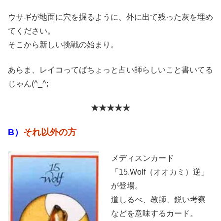
ウサギが地面に穴を掘るように、外に出て残った灰を埋め
てください。
そこから新しい挑戦の始まり。
あらま、レイコってばちょっと占い師らしいこと書いてる
じゃん(^_^;
★
★
★
★
★
B）
それ以外の方
メディスンカード
「15.Wolf（オオカミ）逆」
が登場。
道しるべ、教師、鋭い考察
などを意味するカード。