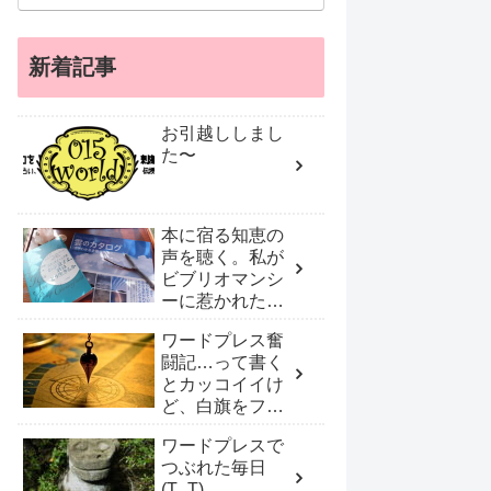
新着記事
お引越ししまし
た〜
本に宿る知恵の
声を聴く。私が
ビブリオマンシ
ーに惹かれたワ
ケ
ワードプレス奮
闘記…って書く
とカッコイイけ
ど、白旗をフリ
フリしプロに頼
ワードプレスで
んだ！
つぶれた毎日
(T_T)