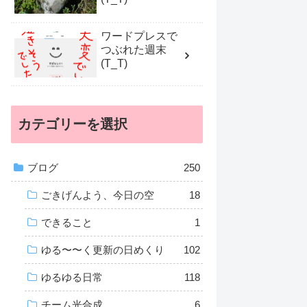
ワードプレスで
つぶれた週末
(T_T)
カテゴリーを選択
ブログ
250
ごきげんよう、今日の空
18
できること
1
ゆる〜〜く更新の日めくり
102
ゆるゆる日常
118
チーム光合成
6