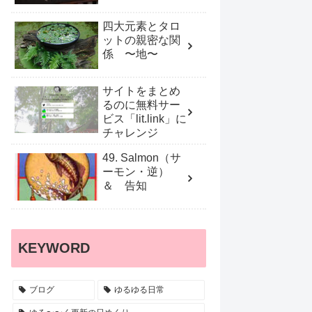
四大元素とタロ
ットの親密な関
係 〜地〜
サイトをまとめ
るのに無料サー
ビス「lit.link」に
チャレンジ
49. Salmon（サ
ーモン・逆）
＆ 告知
KEYWORD
ブログ
ゆるゆる日常