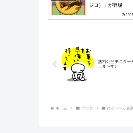
ジロ）」が登場
2015
無料公開モニター
しま〜す♪
ホーム
ブログ
ゆる〜〜く更