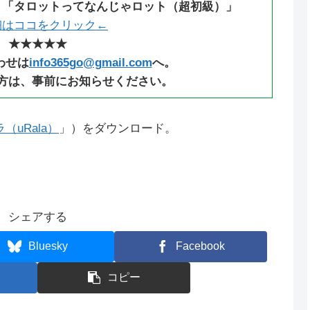
：「タロットってなんじゃロット（超初級）」
細はココをクリック←
★★★★★
わせは
info365go@gmail.com
へ。
方は、事前にお知らせください。
uRala）
」）をダウンロード。
シェアする
Bluesky
Facebook
コピー