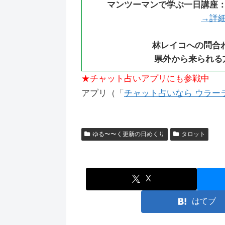
マンツーマンで学ぶ一日講座
→詳
林レイコへの問合
県外から来られる
★チャット占いアプリにも参戦中
アプリ（「
チャット占いなら ウラーラ（
ゆる〜〜く更新の日めくり
タロット
X
はてブ