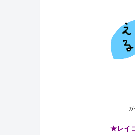
ガーゼパ
★レイ