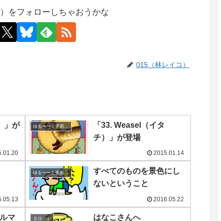
コ）をフォローしちゃおうかな
015（林レイコ）
モ）」が
「33. Weasel（イタ
ゆる〜〜く更新の日めくり
チ）」が登場
.01.20
2015.01.14
）
すべてのものを景色にし
ゆる〜〜く更新の日めくり
ないということ
.05.13
2016.05.22
（アルマ
はなこさんへ
タロット