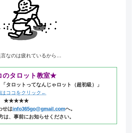
は疲れているから…
コのタロット教室★
：「タロットってなんじゃロット（超初級）」
細はココをクリック←
★★★★★
わせは
info365go@gmail.com
へ。
方は、事前にお知らせください。