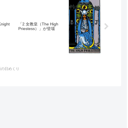
ight
「2.女教皇（The High
Priestess）」が登場
新の日めくり