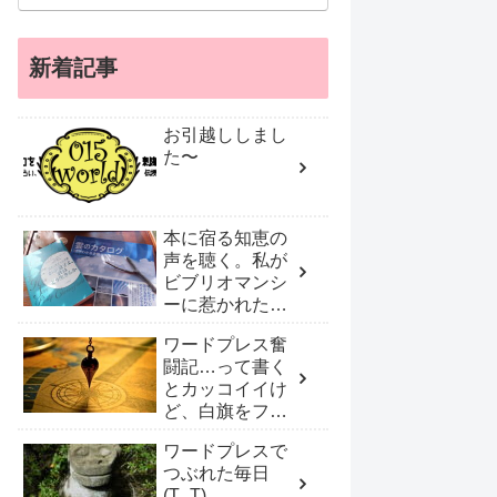
新着記事
お引越ししまし
た〜
本に宿る知恵の
声を聴く。私が
ビブリオマンシ
ーに惹かれたワ
ケ
ワードプレス奮
闘記…って書く
とカッコイイけ
ど、白旗をフリ
フリしプロに頼
ワードプレスで
んだ！
つぶれた毎日
(T_T)