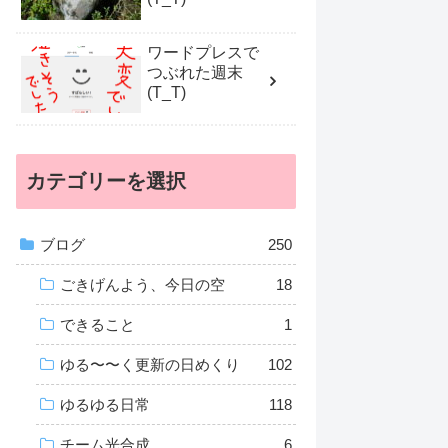
ワードプレスで
つぶれた週末
(T_T)
カテゴリーを選択
ブログ
250
ごきげんよう、今日の空
18
できること
1
ゆる〜〜く更新の日めくり
102
ゆるゆる日常
118
チーム光合成
6