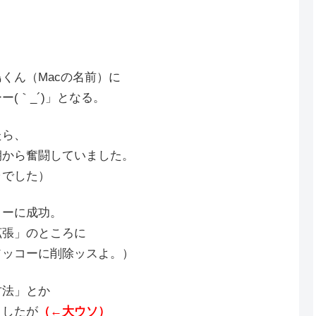
くん（Macの名前）に
(｀_´)」となる。
たら、
朝から奮闘していました。
ラでした）
ローに成功。
拡張」のところに
ソッコーに削除ッスよ。）
方法」とか
ましたが
（←大ウソ）