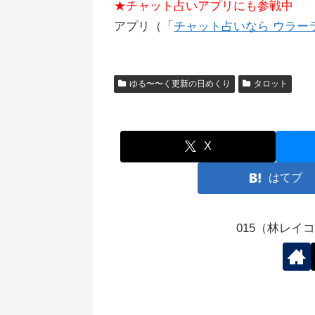
★チャット占いアプリにも参戦中
アプリ（「
チャット占いなら ウラーラ（
ゆる〜〜く更新の日めくり
タロット
X
はてブ
015（林レイ