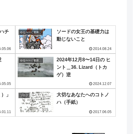
d（ハチ
ソードの女王の基礎力は
ゆる〜〜く更新の日めくり
動じないこと
.05.06
2014.08.24
逆
2024年12月8〜14日の ヒ
ゆる〜〜く更新の日めくり
ント＿36. Lizard（トカ
ゲ）逆
.05.05
2024.12.07
ミ）」
大切なあなたへのコトノ
ブログ
ハ（手紙）
.01.11
2017.06.05