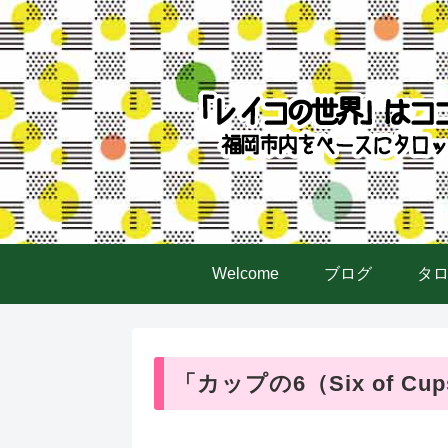
Welcome
ブログ
タ
「カップの6（Six of C