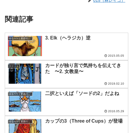
015（林レイコ）
関連記事
3. Elk（ヘラジカ）逆
ゆる〜〜く更新の日めくり
2015.05.05
カードが独り言で気持ちを伝えてき
タロット
た 〜2. 女教皇〜
2019.02.10
二択といえば「ソードの2」だよね
ゆる〜〜く更新の日めくり
2016.05.29
カップの3（Three of Cups）が登場
ゆる〜〜く更新の日めくり