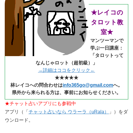
★レイコの
タロット教
室★
マンツーマンで
学ぶ一日講座：
「タロットって
なんじゃロット（超初級）」
→詳細はココをクリック←
★★★★★
林レイコへの問合わせは
info365go@gmail.com
へ。
県外から来られる
方は、事前にお知らせください。
★チャット占いアプリにも参戦中
アプリ（「
チャット占いなら ウラーラ（uRala）
」）をダ
ウンロード。