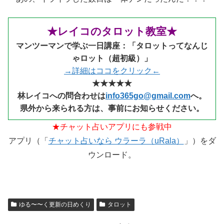
★レイコのタロット教室★
マンツーマンで学ぶ一日講座：「タロットってなんじ
ゃロット（超初級）」
→詳細はココをクリック←
★★★★★
林レイコへの問合わせは
info365go@gmail.com
へ。
県外から来られる
方は、事前にお知らせください。
★チャット占いアプリにも参戦中
アプリ（「
チャット占いなら ウラーラ（uRala）
」）をダ
ウンロード。
ゆる〜〜く更新の日めくり
タロット