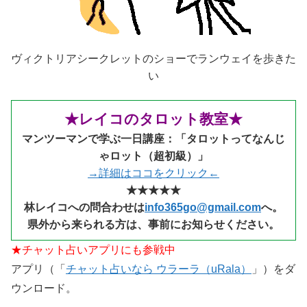
ヴィクトリアシークレットのショーでランウェイを歩きた
い
★レイコのタロット教室★
マンツーマンで学ぶ一日講座：「タロットってなんじ
ゃロット（超初級）」
→詳細はココをクリック←
★★★★★
林レイコへの問合わせは
info365go@gmail.com
へ。
県外から来られる
方は、事前にお知らせください。
★チャット占いアプリにも参戦中
アプリ（「
チャット占いなら ウラーラ（uRala）
」）をダ
ウンロード。