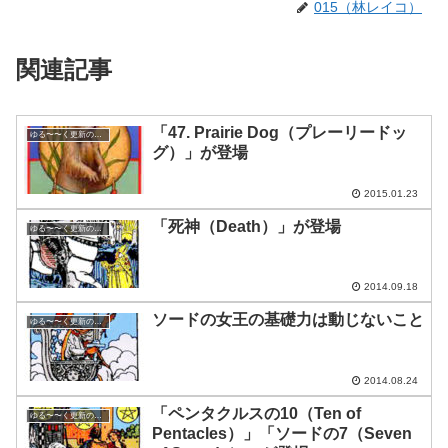
015（林レイコ）
関連記事
「47. Prairie Dog（プレーリードッ
ゆる〜〜く更新の日めくり
グ）」が登場
2015.01.23
「死神（Death）」が登場
ゆる〜〜く更新の日めくり
2014.09.18
ソードの女王の基礎力は動じないこと
ゆる〜〜く更新の日めくり
2014.08.24
「ペンタクルスの10（Ten of
ゆる〜〜く更新の日めくり
Pentacles）」「ソードの7（Seven