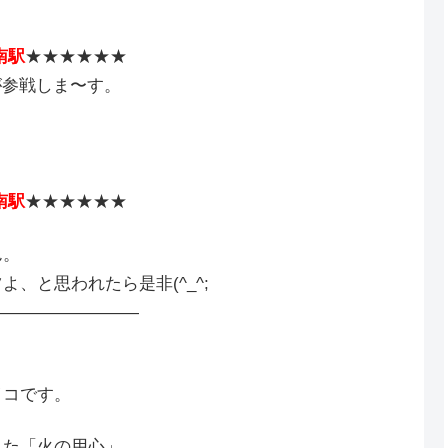
南駅
★★★★★★
が参戦しま〜す。
南駅
★★★★★★
ん。
よ、と思われたら是非(^_^;
―――――――――
イコです。
きた「火の用心」。