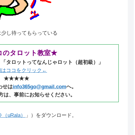
には少し待ってもらっている
コのタロット教室★
：「タロットってなんじゃロット（超初級）」
細はココをクリック←
★★★★★
わせは
info365go@gmail.com
へ。
方は、事前にお知らせください。
uRala）
」）をダウンロード。