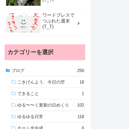
ワードプレスで
つぶれた週末
(T_T)
カテゴリーを選択
ブログ
250
ごきげんよう、今日の空
18
できること
1
ゆる〜〜く更新の日めくり
102
ゆるゆる日常
118
チーム光合成
6