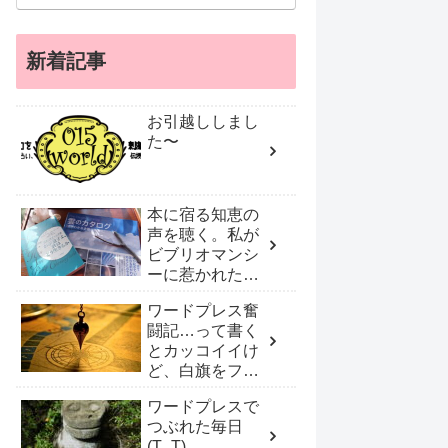
新着記事
お引越ししまし
た〜
本に宿る知恵の
声を聴く。私が
ビブリオマンシ
ーに惹かれたワ
ケ
ワードプレス奮
闘記…って書く
とカッコイイけ
ど、白旗をフリ
フリしプロに頼
ワードプレスで
んだ！
つぶれた毎日
(T_T)