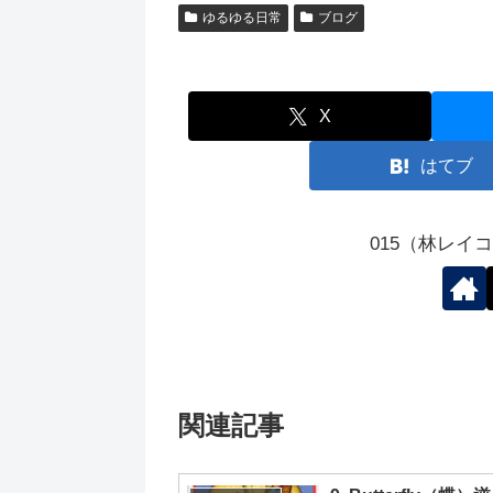
ゆるゆる日常
ブログ
X
はてブ
015（林レイ
関連記事