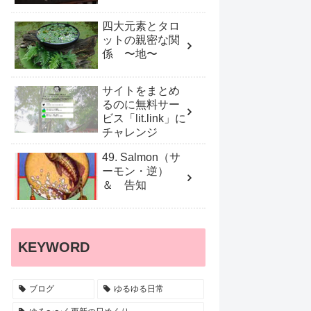
四大元素とタロ
ットの親密な関
係 〜地〜
サイトをまとめ
るのに無料サー
ビス「lit.link」に
チャレンジ
49. Salmon（サ
ーモン・逆）
＆ 告知
KEYWORD
ブログ
ゆるゆる日常