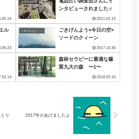
電話占い調査団さんにイ
ゆるゆる日常
ンタビューされました♬
.05.14
2021.02.15
エル
ごきげんよう×今日の空×
ごきげんよう、今日の空
ソードのクィーン
.06.23
2017.10.30
森林セラピーに最適な篠
ゆるゆる日常
栗九大の森 〜1〜
.02.14
2018.05.10
けとり
2017年があけましたよ