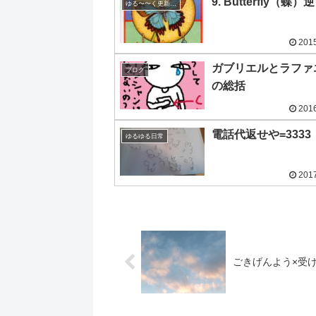
9. Butterfly（蝶）逆
ゆる〜〜く更新の日めくり
2015
ガブリエルとラファ
ブログ
の総括
2016
電話代返せや=3333
ゆるゆる日常
2017
ごきげんよう×受