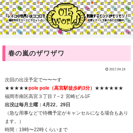
春の嵐のザワザワ
2017.04.19
次回の出没予定で〜〜〜す
★★★★★
pole pole（高宮駅徒歩約3分）
★★★★★★
福岡市南区高宮３丁目７−２ 宮崎ビル1F
出没は毎月土曜：4月22、29日
（急な用事などで待機予定がキャンセルになる場合もあり
ます。）
時間：19時〜22時くらいまで