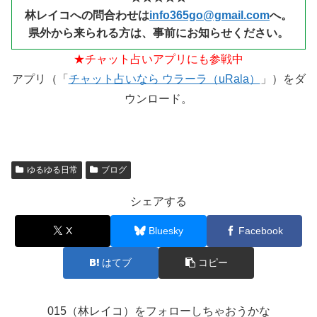
林レイコへの問合わせは
info365go@gmail.com
へ。
県外から来られる
方は、事前にお知らせください。
★チャット占いアプリにも参戦中
アプリ（「
チャット占いなら ウラーラ（uRala）
」）をダ
ウンロード。
ゆるゆる日常
ブログ
シェアする
X
Bluesky
Facebook
はてブ
コピー
015（林レイコ）をフォローしちゃおうかな