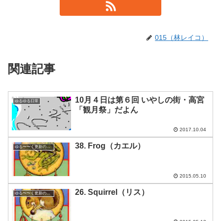
015（林レイコ）
関連記事
10月４日は第６回 いやしの街・高宮
ゆるゆる日常
「観月祭」だよん
2017.10.04
38. Frog（カエル）
ゆる〜〜く更新の日めくり
2015.05.10
26. Squirrel（リス）
ゆる〜〜く更新の日めくり