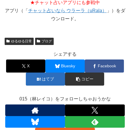
★チャット占いアプリにも参戦中
アプリ（「
チャット占いなら ウラーラ（uRala）
」）をダ
ウンロード。
ゆるゆる日常
ブログ
シェアする
X
Bluesky
Facebook
はてブ
コピー
015（林レイコ）をフォローしちゃおうかな