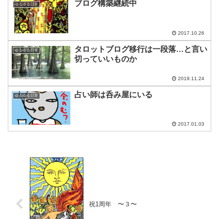
ブログ構築継続中
ゆるゆる日常
2017.10.26
タロットブログ移行は一段落…と言い
ゆるゆる日常
切っていいものか
2019.11.24
占い師は呑み屋にいる
ゆるゆる日常
2017.01.03
祝1周年 〜３〜