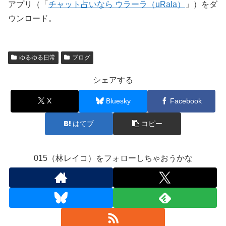
アプリ（「
チャット占いなら ウラーラ（uRala）
」）をダ
ウンロード。
ゆるゆる日常
ブログ
シェアする
X
Bluesky
Facebook
はてブ
コピー
015（林レイコ）をフォローしちゃおうかな