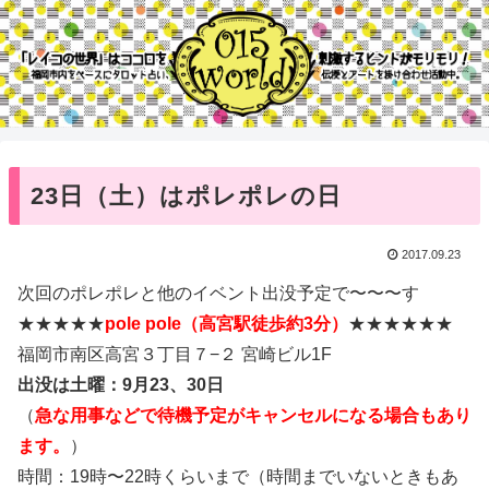
23日（土）はポレポレの日
2017.09.23
次回のポレポレと他のイベント出没予定で〜〜〜す
★★★★★
pole pole（高宮駅徒歩約3分）
★★★★★★
福岡市南区高宮３丁目７−２ 宮崎ビル1F
出没は土曜：
9月
23、30日
（
急な用事などで待機予定がキャンセルになる場合もあり
ます。
）
時間：19時〜22時くらいまで（時間までいないときもあ