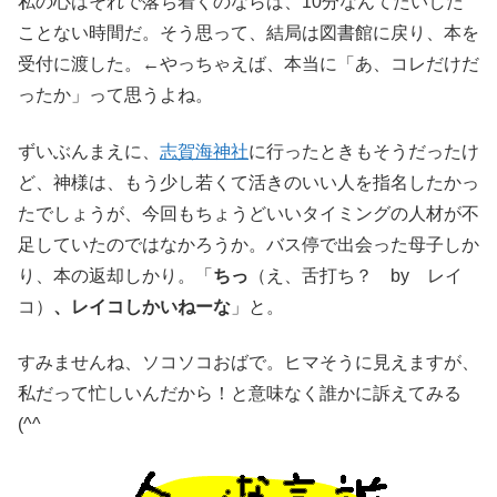
私の心はそれで落ち着くのならば、10分なんてたいした
ことない時間だ。そう思って、結局は図書館に戻り、本を
受付に渡した。←やっちゃえば、本当に「あ、コレだけだ
ったか」って思うよね。
ずいぶんまえに、
志賀海神社
に行ったときもそうだったけ
ど、神様は、もう少し若くて活きのいい人を指名したかっ
たでしょうが、今回もちょうどいいタイミングの人材が不
足していたのではなかろうか。バス停で出会った母子しか
り、本の返却しかり。「
ちっ
（え、舌打ち？ by レイ
コ）
、レイコしかいねーな
」と。
すみませんね、ソコソコおばで。ヒマそうに見えますが、
私だって忙しいんだから！と意味なく誰かに訴えてみる
(^^ゞ