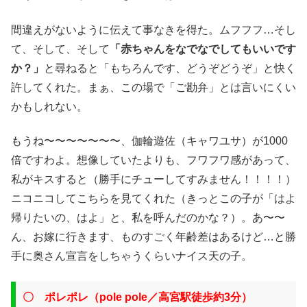
間違えがないように伝えて事なきを得た。ムフフフ…そし
て、そして、そして
「赤ちゃんをなでなでしてもいいです
か？」
と尋ねると「もちろんです、どうぞどうぞ」と快く
許してくれた。まぁ、この場で「ご勘弁」とは言いにくい
かもしれない。
もうね〜〜〜〜〜〜〜、伽輪遊佐（キャワユサ）が1000
倍ですわよ。想像していたよりも、フワフワ感があって、
私がキスすると（勝手にチューしてすみません！！！！）
ニコニコしてこちらを見てくれた（きっとこの子が「はよ
帰りたいの、はよ」と、私を呼んだのかな？）。あ〜〜
ん、お嫁に行きます、ものすごく年齢差はあるけど…と勝
手に奥さん宣言をしちゃうくらいナイス天の子。
〇 ポレポレ
（
pole pole／
高宮駅徒歩約3分）