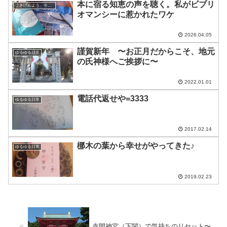
本に宿る知恵の声を聴く。私がビブリ
ごきげんよう、今日の空
オマンシーに惹かれたワケ
2026.04.05
謹賀新年 〜お正月だからこそ、地元
ゆるゆる日常
の氏神様へご挨拶に〜
2022.01.01
電話代返せや=3333
ゆるゆる日常
2017.02.14
梛木の葉から幸せがやってきた♪
ゆるゆる日常
2019.02.23
赤間神宮（下関）で気持ちのリセット〜