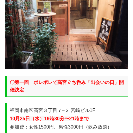
〇第一回
ポレポレで
高宮立ち呑み「出会いの日」開
催決定
福岡市南区高宮３丁目７−２ 宮崎ビル1F
10月25日（水）19時30分〜21時まで
参加費：女性1500円、男性3000円（飲み放題）