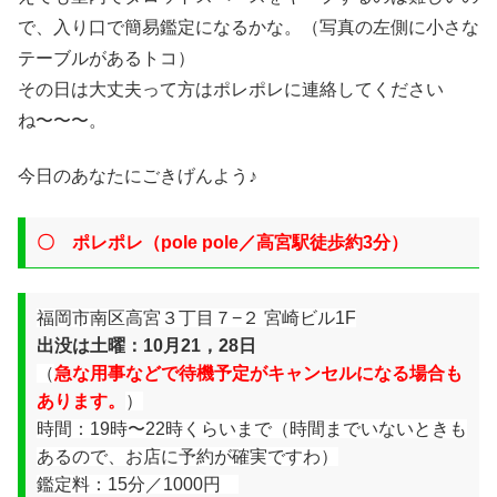
で、入り口で簡易鑑定になるかな。（写真の左側に小さな
テーブルがあるトコ）
その日は大丈夫って方はポレポレに連絡してください
ね〜〜〜。
今日のあなたにごきげんよう♪
〇 ポレポレ
（
pole pole／
高宮駅徒歩約3分）
福岡市南区高宮３丁目７−２ 宮崎ビル1F
出没は土曜：
10月21，28日
（
急な用事などで待機予定がキャンセルになる場合も
あります。
）
時間：19時〜22時くらいまで（時間までいないときも
あるので、お店に予約が確実ですわ）
鑑定料：15分／1000円