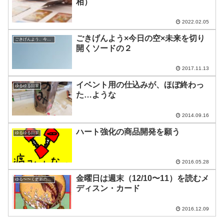
相）
2022.02.05
ごきげんよう×今日の空×未来を切り
ごきげんよう、今日の空
開くソードの２
2017.11.13
イベント用の仕込みが、ほぼ終わっ
ゆるゆる日常
た…ような
2014.09.16
ハート強化の商品開発を願う
ゆるゆる日常
2016.05.28
金曜日は週末（12/10〜11）を読むメ
ゆる〜〜く更新の日めくり
ディスン・カード
2016.12.09