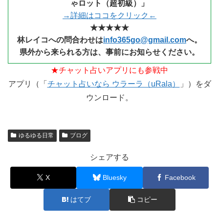
ゃロット（超初級）」
→詳細はココをクリック←
★★★★★
林レイコへの問合わせは
info365go@gmail.com
へ。
県外から来られる
方は、事前にお知らせください。
★チャット占いアプリにも参戦中
アプリ（「
チャット占いなら ウラーラ（uRala）
」）をダ
ウンロード。
ゆるゆる日常
ブログ
シェアする
X
Bluesky
Facebook
はてブ
コピー