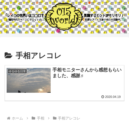
手相アレコレ
手相モニターさんから感想もらい
ゆるゆる日常
ました、感謝♬
2020.04.19
ホーム
手相
手相アレコレ