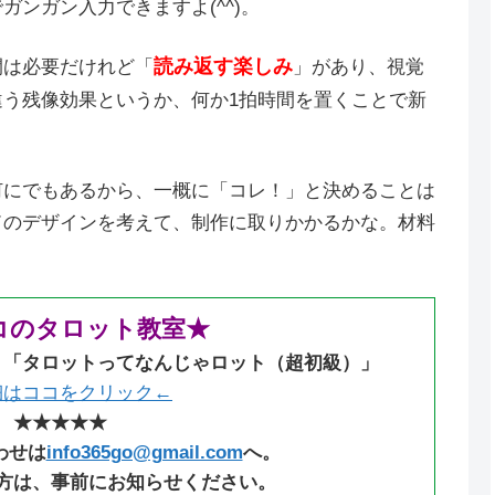
ンガン入力できますよ(^^)。
読み返す楽しみ
間は必要だけれど「
」があり、視覚
う残像効果というか、何か1拍時間を置くことで新
何にでもあるから、一概に「コレ！」と決めることは
ドのデザインを考えて、制作に取りかかるかな。材料
コのタロット教室★
：「タロットってなんじゃロット（超初級）」
細はココをクリック←
★★★★★
わせは
info365go@gmail.com
へ。
方は、事前にお知らせください。