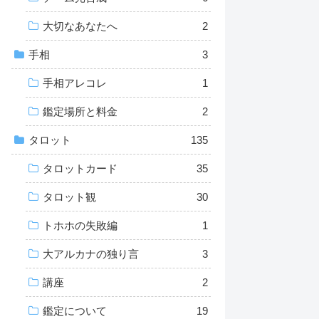
大切なあなたへ
2
手相
3
手相アレコレ
1
鑑定場所と料金
2
タロット
135
タロットカード
35
タロット観
30
トホホの失敗編
1
大アルカナの独り言
3
講座
2
鑑定について
19