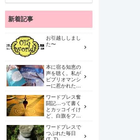
新着記事
お引越ししまし
た〜
本に宿る知恵の
声を聴く。私が
ビブリオマンシ
ーに惹かれたワ
ケ
ワードプレス奮
闘記…って書く
とカッコイイけ
ど、白旗をフリ
フリしプロに頼
ワードプレスで
んだ！
つぶれた毎日
(T_T)