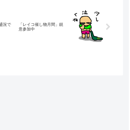
大盛況で
「レイコ催し物月間」鋭
意参加中