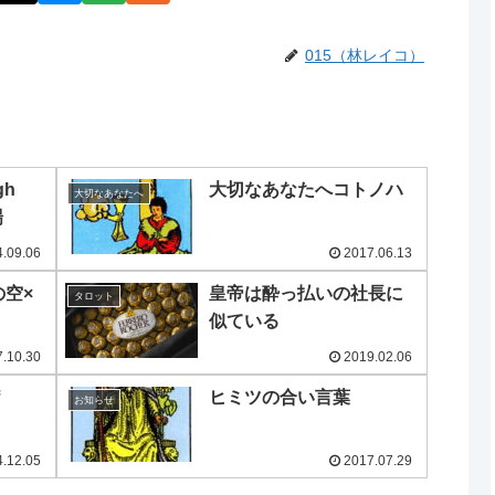
015（林レイコ）
gh
大切なあなたへコトノハ
大切なあなたへ
場
.09.06
2017.06.13
の空×
皇帝は酔っ払いの社長に
タロット
似ている
.10.30
2019.02.06
ヒミツの合い言葉
お知らせ
.12.05
2017.07.29