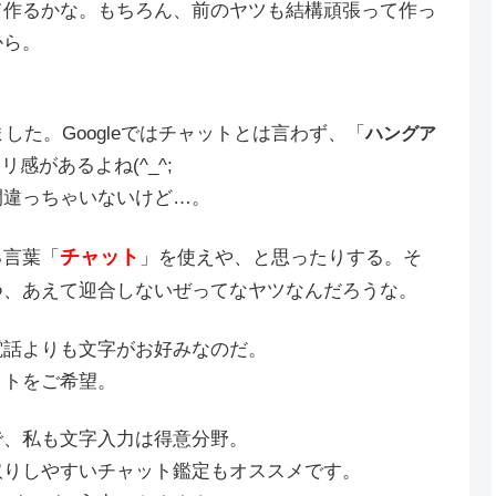
て作るかな。もちろん、前のヤツも結構頑張って作っ
から。
ました。Googleではチャットとは言わず、「
ハングア
感があるよね(^_^;
間違っちゃいないけど…。
チャット
る言葉「
」を使えや、と思ったりする。そ
つ、あえて迎合しないぜってなヤツなんだろうな。
電話よりも文字がお好みなのだ。
ットをご希望。
で、私も文字入力は得意分野。
取りしやすいチャット鑑定もオススメです。