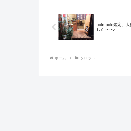
pole pole鑑定、
した〜〜♪
ホーム
タロット