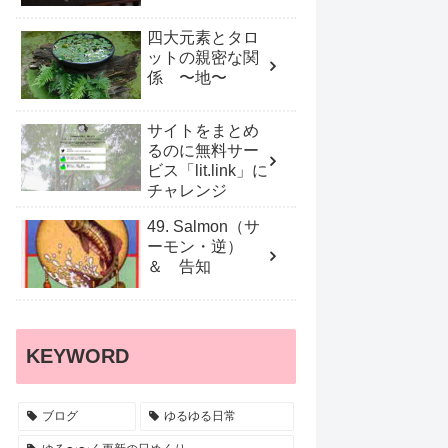
四大元素とタロ
ットの親密な関
係 〜地〜
サイトをまとめ
るのに無料サー
ビス「lit.link」に
チャレンジ
49. Salmon（サ
ーモン・逆）
＆ 告知
KEYWORD
ブログ
ゆるゆる日常