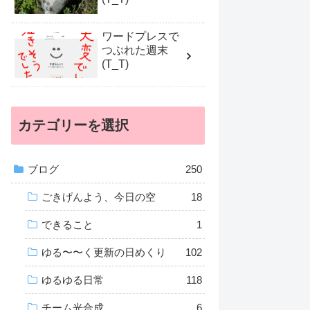
ワードプレスで
つぶれた週末
(T_T)
カテゴリーを選択
ブログ
250
ごきげんよう、今日の空
18
できること
1
ゆる〜〜く更新の日めくり
102
ゆるゆる日常
118
チーム光合成
6