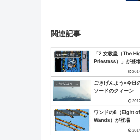
関連記事
「2.女教皇（The Hi
ゆる〜〜く更新の日めくり
Priestess）」が登
2014
ごきげんよう×今日
ごきげんよう、今日の空
ソードのクィーン
2017
ワンドの8（Eight of
ゆる〜〜く更新の日めくり
Wands）が登場
2014