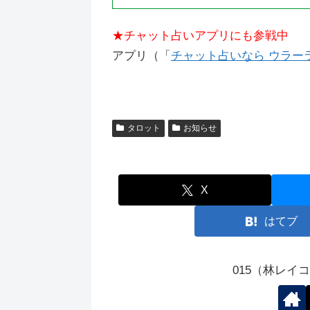
★チャット占いアプリにも参戦中
アプリ（「
チャット占いなら ウラーラ（
タロット
お知らせ
X
はてブ
015（林レイ