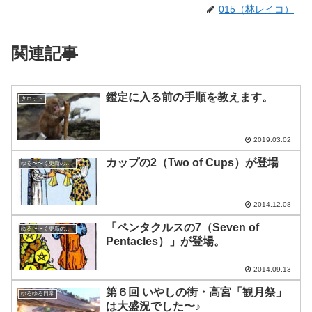
015（林レイコ）
関連記事
鑑定に入る前の手順を教えます。
タロット
2019.03.02
カップの2（Two of Cups）が登場
ゆる〜〜く更新の日めくり
2014.12.08
「ペンタクルスの7（Seven of
ゆる〜〜く更新の日めくり
Pentacles）」が登場。
2014.09.13
第６回 いやしの街・高宮「観月祭」
ゆるゆる日常
は大盛況でした〜♪