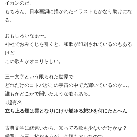
イカンのだ。
もちろん、日本画調に描かれたイラストもかなり助けにな
る。
おもしろいなぁ〜。
神社でおみくじを引くと、和歌が印刷されているのもある
けど
この歌占がオコリらしい。
三一文字という限られた世界で
どれだけのコトバがこの宇宙の中で光輝いているのか…。
誰もがどこかで聞いたような歌もある。
↓超有名
立ち上る煙は雲となりにけり燃ゆる想ひを何にたとへん
古典文学に縁遠いから、知ってる歌も少ないだけかな？
厳選した三二枚だろうが、金額もアレなので、