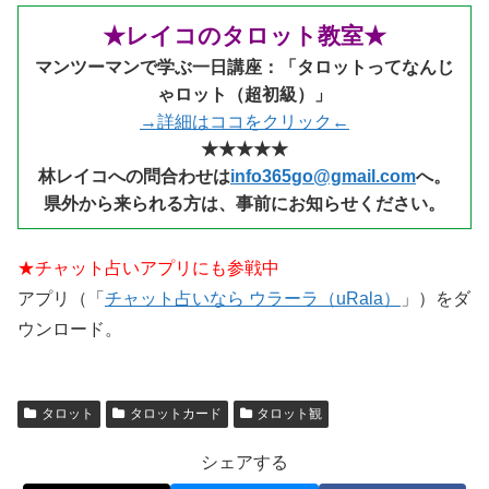
★レイコのタロット教室★
マンツーマンで学ぶ一日講座：「タロットってなんじ
ゃロット（超初級）」
→詳細はココをクリック←
★★★★★
林レイコへの問合わせは
info365go@gmail.com
へ。
県外から来られる
方は、事前にお知らせください。
★チャット占いアプリにも参戦中
アプリ（「
チャット占いなら ウラーラ（uRala）
」）をダ
ウンロード。
タロット
タロットカード
タロット観
シェアする