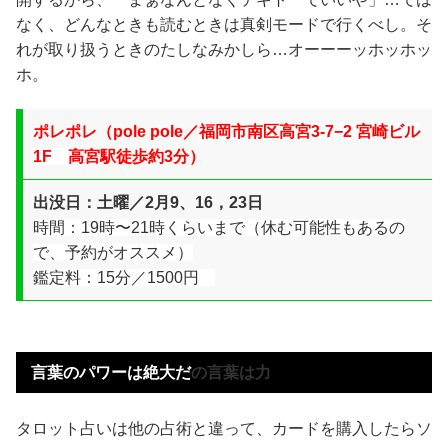
なく、どんなときも読むときは真剣モードで行くべし。そ
れが取り扱うときのたしなみかしら…オーーーッホッホッ
ホ。
ポレポレ
（
pole pole／
福岡市南区高宮3-7−2 宮崎ビル
1F
高宮駅徒歩約3分）
出没日：土曜／
2月9、16，23日
時間：19時〜21時くらいまで（休む可能性もあるの
で、予約がオススメ）
鑑定料：15分／1500円
言葉のパワーは絶大だ
の言葉は力
タロット占いは他の占術と違って、カードを購入したらソ