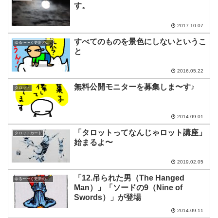
す。
2017.10.07
すべてのものを景色にしないというこ
ゆる〜〜く更新の日めくり
と
2016.05.22
無料公開モニターを募集しま〜す♪
タロット
2014.09.01
「タロットってなんじゃロット講座」
タロットカード
始まるよ〜
2019.02.05
「12.吊られた男（The Hanged
ゆる〜〜く更新の日めくり
Man）」「ソードの9（Nine of
Swords）」が登場
2014.09.11