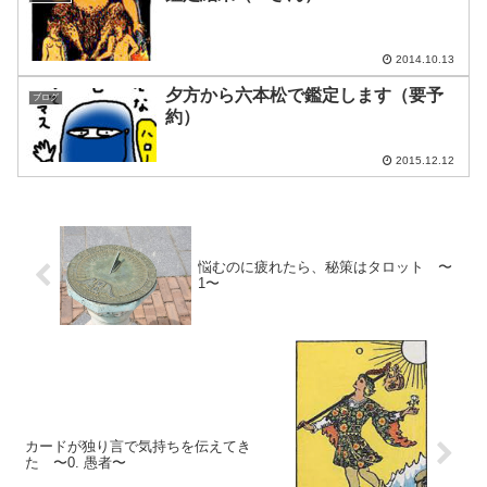
2014.10.13
夕方から六本松で鑑定します（要予
ブログ
約）
2015.12.12
悩むのに疲れたら、秘策はタロット 〜
1〜
カードが独り言で気持ちを伝えてき
た 〜0. 愚者〜