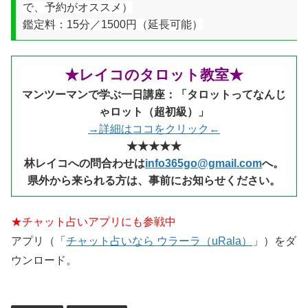
で、予約がオススメ）
鑑定料：15分／1500円（延長可能）
★レイコのタロット教室★
マンツーマンで学ぶ一日講座：「タロットってなんじ
ゃロット（超初級）」
→詳細はココをクリック←
★★★★★
林レイコへの問合わせは
info365go@gmail.com
へ。
県外から来られる
方は、事前にお知らせください。
★チャット占いアプリにも参戦中
アプリ（「
チャット占いなら ウラーラ（uRala）
」）をダ
ウンロード。