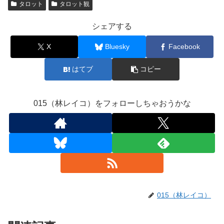
タロット
タロット観
シェアする
X
Bluesky
Facebook
はてブ
コピー
015（林レイコ）をフォローしちゃおうかな
015（林レイコ）