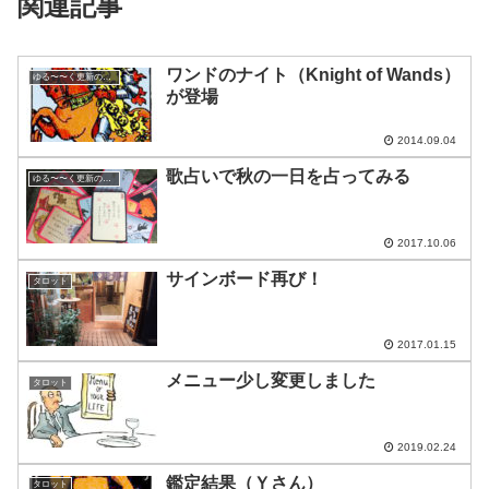
関連記事
ワンドのナイト（Knight of Wands）
ゆる〜〜く更新の日めくり
が登場
2014.09.04
歌占いで秋の一日を占ってみる
ゆる〜〜く更新の日めくり
2017.10.06
サインボード再び！
タロット
2017.01.15
メニュー少し変更しました
タロット
2019.02.24
鑑定結果（Ｙさん）
タロット