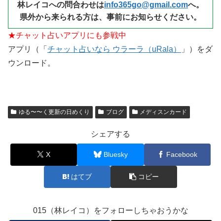
林レイコへの問合わせは
info365go@gmail.com
へ。
県外から来られる
方は、事前にお知らせください。
★チャット占いアプリにも参戦中
アプリ（「
チャット占いなら ウラーラ（uRala）
」）をダ
ウンロード。
ゆる〜〜く更新の日めくり
ブログ
メディスンカード
シェアする
X
Bluesky
Facebook
はてブ
コピー
015（林レイコ）をフォローしちゃおうかな