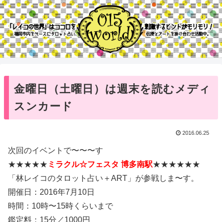
金曜日（土曜日）は週末を読むメディ
スンカード
2016.06.25
次回のイベントで〜〜〜す
★★★★★
ミラクル☆フェスタ 博多南駅
★★★★★★
「林レイコのタロット占い＋ART」が参戦しま〜す。
開催日：2016年7月10日
時間：10時〜15時くらいまで
鑑定料：15分／1000円