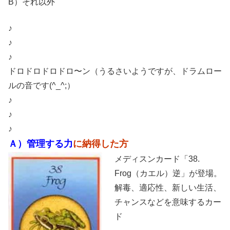
B）それ以外
♪
♪
♪
ドロドロドロドロ〜ン（うるさいようですが、ドラムロー
ルの音です(^_^;）
♪
♪
♪
Ａ）管理する力
に納得した方
メディスンカード「38.
Frog（カエル）逆」が登場。
解毒、適応性、新しい生活、
チャンスなどを意味するカー
ド