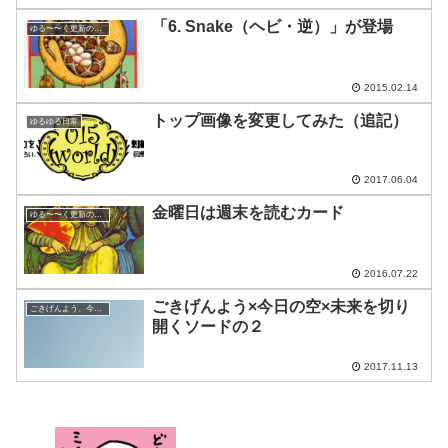
「6. Snake（ヘビ・逆）」が登場
ゆる〜〜く更新の日めくり
2015.02.14
トップ画像を変更してみた（追記）
ゆるゆる日常
2017.06.04
金曜日は週末を読むカード
ゆる〜〜く更新の日めくり
2016.07.22
ごきげんよう×今日の空×未来を切り
ごきげんよう、今日の空
開くソードの２
2017.11.13