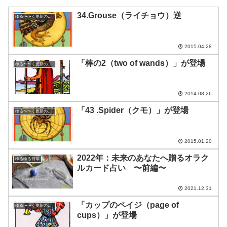
34.Grouse（ライチョウ）逆
ゆる〜〜く更新の日めくり
2015.04.28
「棒の2（two of wands）」が登場
ゆる〜〜く更新の日めくり
2014.08.26
「43 .Spider（クモ）」が登場
ゆる〜〜く更新の日めくり
2015.01.20
2022年：未来のあなたへ贈るオラク
ゆるゆる日常
ルカード占い 〜前編〜
2021.12.31
「カップのペイジ（page of
ゆる〜〜く更新の日めくり
cups）」が登場