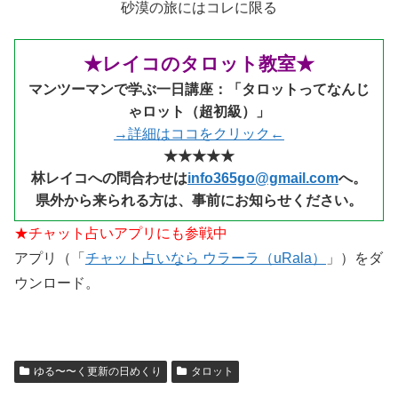
砂漠の旅にはコレに限る
★レイコのタロット教室★
マンツーマンで学ぶ一日講座：「タロットってなんじ
ゃロット（超初級）」
→詳細はココをクリック←
★★★★★
林レイコへの問合わせは
info365go@gmail.com
へ。
県外から来られる
方は、事前にお知らせください。
★チャット占いアプリにも参戦中
アプリ（「
チャット占いなら ウラーラ（uRala）
」）をダ
ウンロード。
ゆる〜〜く更新の日めくり
タロット