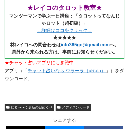
★レイコのタロット教室★
マンツーマンで学ぶ一日講座：「タロットってなんじ
ゃロット（超初級）」
→詳細はココをクリック←
★★★★★
林レイコへの問合わせは
info365go@gmail.com
へ。
県外から来られる
方は、事前にお知らせください。
★チャット占いアプリにも参戦中
アプリ（「
チャット占いなら ウラーラ（uRala）
」）をダ
ウンロード。
ゆる〜〜く更新の日めくり
メディスンカード
シェアする