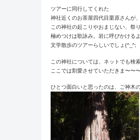
ツアーに同行してくれた
神社近くのお茶屋四代目栗原さんが
この神社の起こりやおまじない、祭
極めつけは歌詠み。岩に呼びかける
文学散歩のツアーらしいでしょ(^_^;
この神社については、ネットでも検
ここでは割愛させていただきま〜〜〜す
ひとつ面白いと思ったのは、ご神木