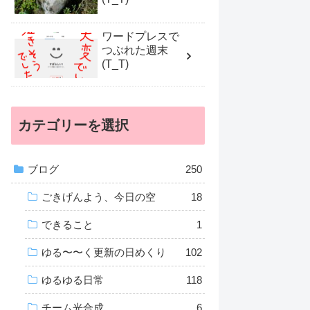
ワードプレスで
つぶれた週末
(T_T)
カテゴリーを選択
ブログ
250
ごきげんよう、今日の空
18
できること
1
ゆる〜〜く更新の日めくり
102
ゆるゆる日常
118
チーム光合成
6