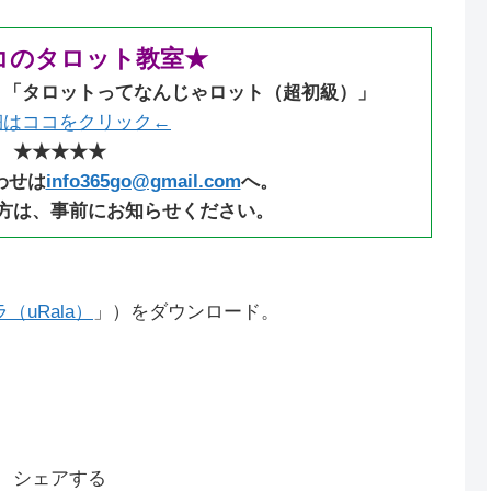
コのタロット教室★
：「タロットってなんじゃロット（超初級）」
細はココをクリック←
★★★★★
わせは
info365go@gmail.com
へ。
方は、事前にお知らせください。
uRala）
」）をダウンロード。
シェアする