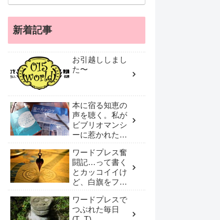
新着記事
お引越ししまし
た〜
本に宿る知恵の
声を聴く。私が
ビブリオマンシ
ーに惹かれたワ
ケ
ワードプレス奮
闘記…って書く
とカッコイイけ
ど、白旗をフリ
フリしプロに頼
ワードプレスで
んだ！
つぶれた毎日
(T_T)