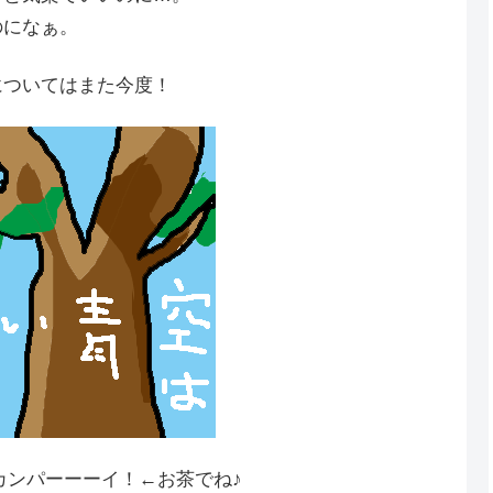
のになぁ。
についてはまた今度！
カンパーーーイ！←お茶でね♪