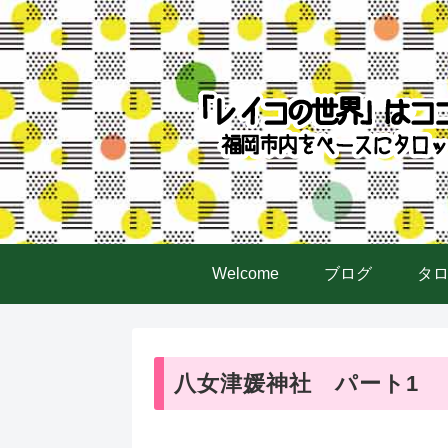
Welcome
ブログ
タ
八女津媛神社 パート1