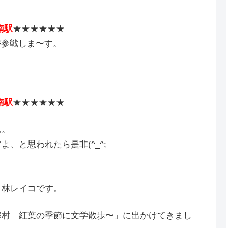
南駅
★★★★★★
が参戦しま〜す。
南駅
★★★★★★
ん。
、と思われたら是非(^_^;
・林レイコです。
部村 紅葉の季節に文学散歩〜」に出かけてきまし