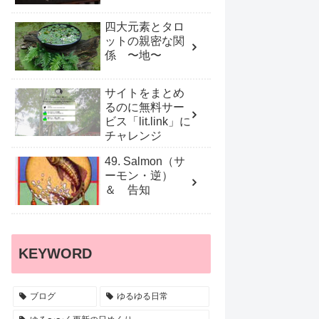
四大元素とタロ
ットの親密な関
係 〜地〜
サイトをまとめ
るのに無料サー
ビス「lit.link」に
チャレンジ
49. Salmon（サ
ーモン・逆）
＆ 告知
KEYWORD
ブログ
ゆるゆる日常