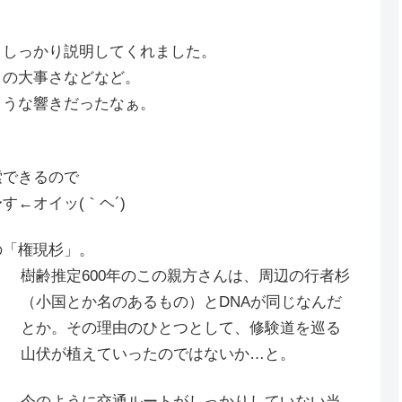
、しっかり説明してくれました。
りの大事さなどなど。
ような響きだったなぁ。
索できるので
←オイッ(｀ヘ´)
の「権現杉」。
樹齢推定600年のこの親方さんは、周辺の行者杉
（小国とか名のあるもの）とDNAが同じなんだ
とか。その理由のひとつとして、修験道を巡る
山伏が植えていったのではないか…と。
今のように交通ルートがしっかりしていない当