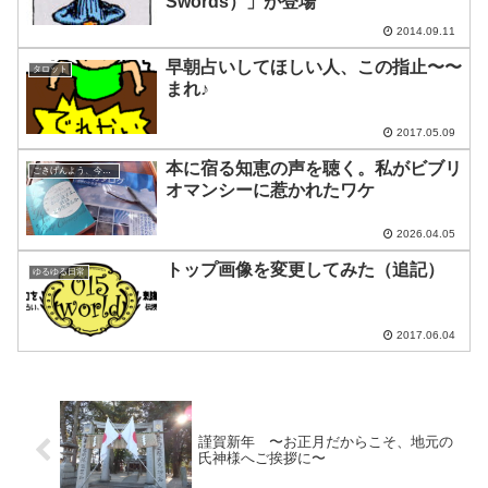
Swords）」が登場
2014.09.11
早朝占いしてほしい人、この指止〜〜
タロット
まれ♪
2017.05.09
本に宿る知恵の声を聴く。私がビブリ
ごきげんよう、今日の空
オマンシーに惹かれたワケ
2026.04.05
トップ画像を変更してみた（追記）
ゆるゆる日常
2017.06.04
謹賀新年 〜お正月だからこそ、地元の
氏神様へご挨拶に〜