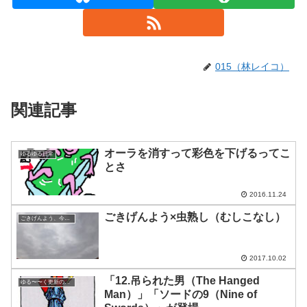
015（林レイコ）
関連記事
オーラを消すって彩色を下げるってこ
ゆるゆる日常
とさ
2016.11.24
ごきげんよう×虫熟し（むしこなし）
ごきげんよう、今日の空
2017.10.02
「12.吊られた男（The Hanged
ゆる〜〜く更新の日めくり
Man）」「ソードの9（Nine of