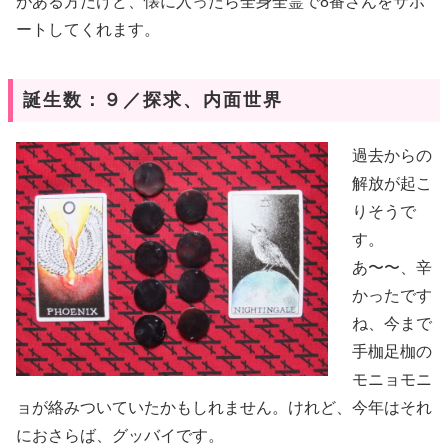
がある方だけど、懐に入ったら全身全霊で8番さんをサポ
ートしてくれます。
誕生数：９／探求、内面世界
過去からの
解放が起こ
りそうで
す。
あ〜〜、辛
かったです
ね、今まで
手枷足枷の
モニョモニ
ョが絡みついていたかもしれません。けれど、今年はそれ
におさらば、グッバイです。