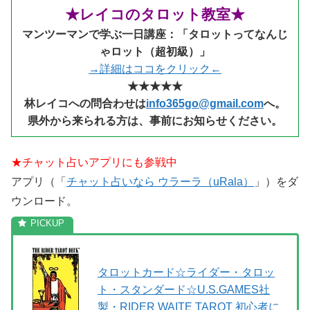
★レイコのタロット教室★
マンツーマンで学ぶ一日講座：「タロットってなんじ
ゃロット（超初級）」
→詳細はココをクリック←
★★★★★
林レイコへの問合わせは
info365go@gmail.com
へ。
県外から来られる
方は、事前にお知らせください。
★チャット占いアプリにも参戦中
アプリ（「
チャット占いなら ウラーラ（uRala）
」）をダ
ウンロード。
タロットカード☆ライダー・タロッ
ト・スタンダード☆U.S.GAMES社
製・RIDER WAITE TAROT 初心者に