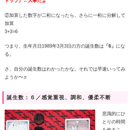
トップ）←大事だよ
②加算した数字が二桁になったら、さらに一桁に分解して
加算
3+3=6
つまり、生年月日1989年3月3日の方の誕生数は
「6」
にな
る。
さ、自分の誕生数はわかったかな。それでは早速いってみ
ようか〜♬
誕生数：６／感覚重視、調和、優柔不断
意識的にひ
とりの時間
を作るこ