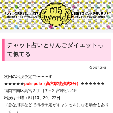
チャット占いとりんごダイエットっ
て似てる
2017.05.05
次回の出没予定で〜〜〜す
★★★★★
pole pole（高宮駅徒歩約3分）
★★★★★★
福岡市南区高宮３丁目７−２ 宮崎ビル1F
出没は土曜：5月13、20、27日
（急な用事などで待機予定がキャンセルになる場合もあり
ます。）