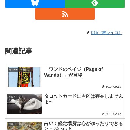
015（林レイコ）
関連記事
「ワンドのペイジ（Page of
ゆる〜〜く更新の日めくり
Wands）」が登場
2014.09.19
タロットカードに吉凶は存在しません
タロット
よ〜
2019.02.16
占い：鑑定場所は心がゆったりできる
タロット
とこがいいよ