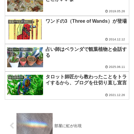
2019.05.26
ワンドの3（Three of Wands）が登場
ゆる〜〜く更新の日めくり
2014.12.12
占い師はベランダで観葉植物と会話す
ゆる〜〜く更新の日めくり
る
2025.06.11
タロット師匠から教わったことをトラ
ゆるゆる日常
イするから、ブログを仕切り直し宣言
2021.12.26
部屋に虹が出現