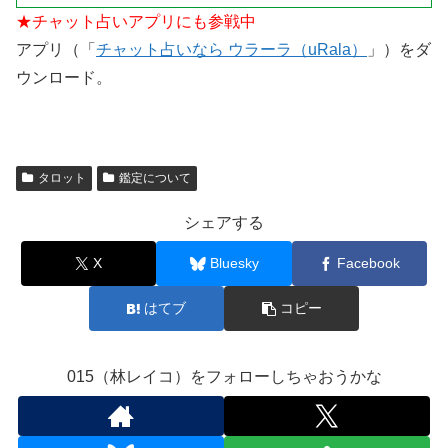
★チャット占いアプリにも参戦中
アプリ（「
チャット占いなら ウラーラ（uRala）
」）をダ
ウンロード。
タロット
鑑定について
シェアする
X
Bluesky
Facebook
はてブ
コピー
015（林レイコ）をフォローしちゃおうかな